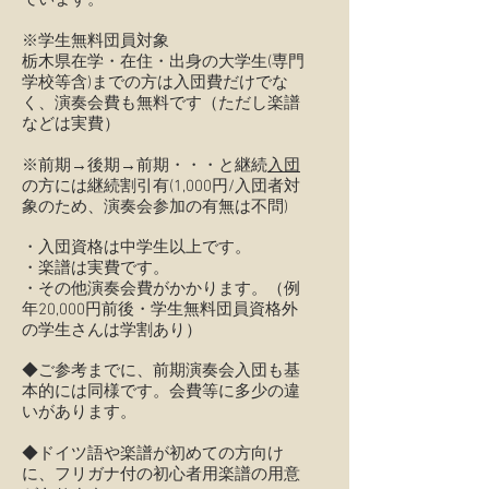
ています。
※学生無料団員対象
栃木県在学・在住・出身の大学生(専門
学校等含)までの方は入団費だけでな
く、演奏会費も無料です（ただし楽譜
などは実費）
※前期→後期→前期・・・と継続
入団
の方には継続割引有(1,000円/入団者対
象のため、演奏会参加の有無は不問)
・入団資格は中学生以上です。
・楽譜は実費です。
・その他演奏会費がかかります。（例
年20,000円前後・学生無料団員資格外
の学生さんは学割あり）
​◆ご参考までに、前期演奏会入団も基
本的には同様です。会費等に多少の違
いがあります。
◆ドイツ語や楽譜が初めての方向け
に、フリガナ付の初心者用楽譜の用意