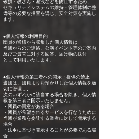
破損・改ざん・漏洩などを防止するため、
セキュリティシステムの維持・管理体制の整
備等の必要な措置を講じ、安全対策を実施し
ます。
●個人情報の利用目的
団員の皆様から収集した個人情報は
当団からのご連絡、公演イベント等のご案内
及びご質問に対する回答、届け物の送付
として利用いたします。
●個人情報の第三者への開示・提供の禁止
当団は、団員よりお預かりした個人情報を適
切に管理し、
次のいずれかに該当する場合を除き、個人情
報を第三者に開示いたしません。
・団員の同意がある場合
・団員が希望されるサービスを行なうために
当団が業務を委託する業者に対して開示する
場合
・法令に基づき開示することが必要である場
合