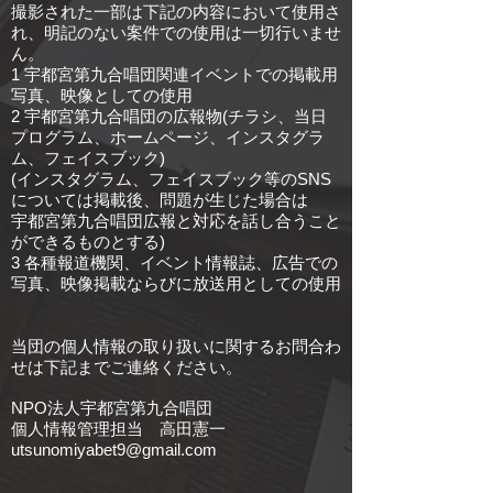
撮影された一部は下記の内容において使用さ
れ、明記のない案件での使用は一切行いませ
ん。
1 宇都宮第九合唱団関連イベントでの掲載用
写真、映像としての使用
2 宇都宮第九合唱団の広報物(チラシ、当日
プログラム、ホームページ、インスタグラ
ム、フェイスブック)
(インスタグラム、フェイスブック等のSNS
については掲載後、問題が生じた場合は
宇都宮第九合唱団広報と対応を話し合うこと
ができるものとする)
3 各種報道機関、イベント情報誌、広告での
写真、映像掲載ならびに放送用としての使用
当団の個人情報の取り扱いに関するお問合わ
せは下記までご連絡ください。
NPO法人
宇都宮第九合唱団
個人情報管理担当 高田憲一
utsunomiyabet9@gmail.com