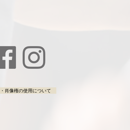
・肖像権の使用について