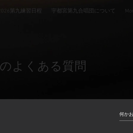
2026第九練習日程
宇都宮第九合唱団について
Mo
のよくある質問