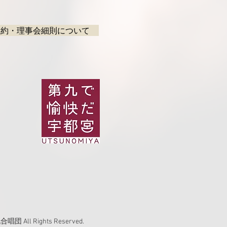
規約・理事会細則について
 All Rights Reserved.