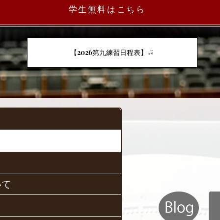
学生無料はこちら
【2026第九練習日程表】
いて