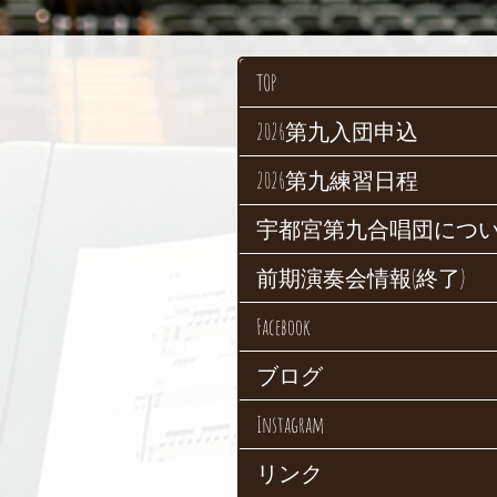
TOP
2026第九入団申込
2026第九練習日程
宇都宮第九合唱団につ
前期演奏会情報(終了)
Facebook
ブログ
Instagram
リンク