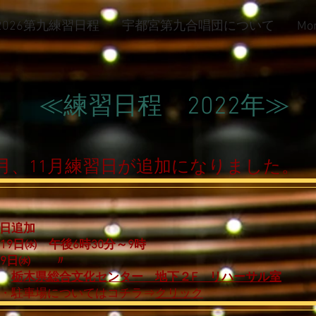
2026第九練習日程
宇都宮第九合唱団について
Mo
​≪練習日程 2022年≫
0月、11月練習日が追加になりました。
日追加
月19日㈬ 午後6時30分～9時
月9日㈬ 〃
栃木県総合文化センター 地下２F リハーサル室
所・駐車場についてはコチラ⇒
クリック