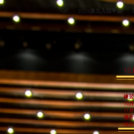
TOP
2026第九入団申込
1
練習
10
11
場所
​場