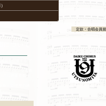
用）
定款・合唱会員
団について
奏会を開催する ア
ベートーヴェン交響曲
は6月に開催するハ
を募って 半年の練
す。