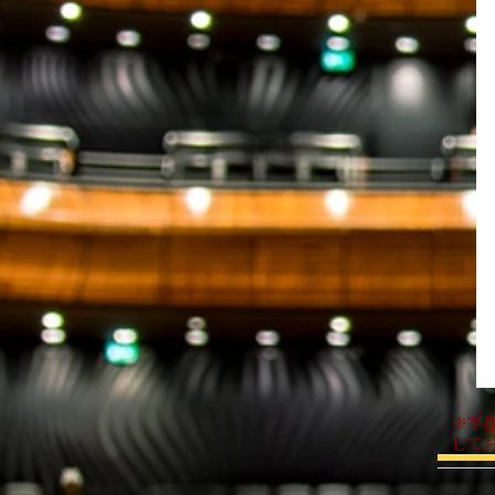
​※
して