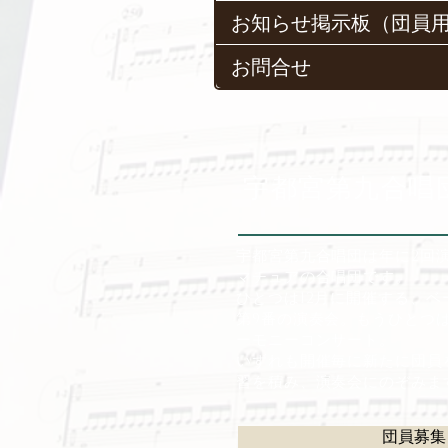
お知らせ掲示板（団員
お問合せ
宇都宮第九合唱
宇都宮第九合唱団は年に2回演
マチュアの合唱団です。
ひとつは12月に開催する、
第9番の演奏会。もうひとつ
ーモニーコンサート。
いずれも開催毎に新たに団員
習を積み、演奏会にのぞみま
団員募集