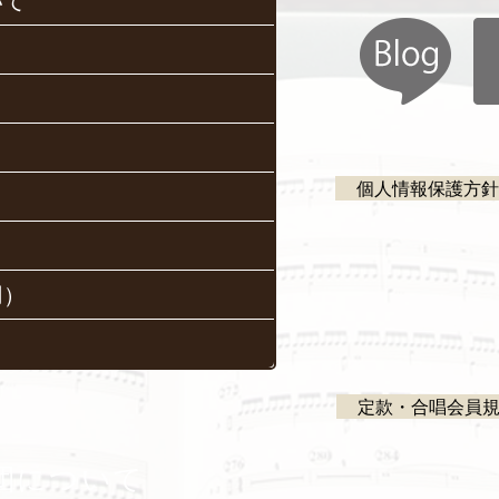
いて
個人情報保護方針
用）
定款・合唱会員
団について